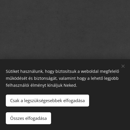
Sütiket használunk, hogy biztosítsuk a weboldal megfelelő
működését és biztonságát, valamint hogy a lehető legjobb
felhasználói élményt kínáljuk Neked.
Csak a legszükségesebbek elfogadása
2013-2026 FutaPécs SE | Minden jog fenntartva.
Összes elfogadása
Az oldalt a FutaPécs SE kezeli.
Sütik