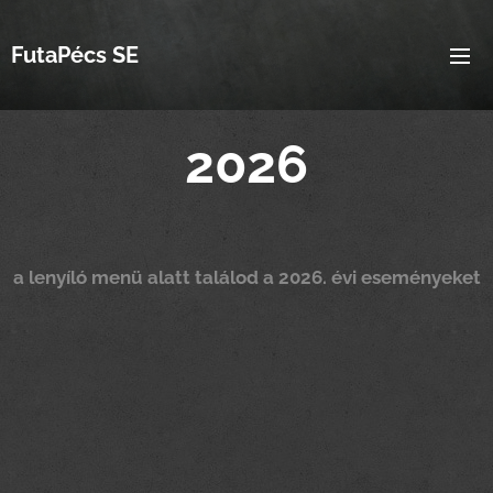
FutaPécs SE
2026
a lenyíló menü alatt találod a 2026. évi eseményeket