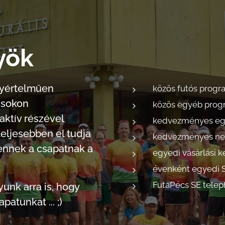
yök
gyértelműen
közös futós prog
ásokon
közös egyéb pro
aktív részével
kedvezményes egy
eljesebben el tudja
kedvezményes nev
ennek a csapatnak a
egyedi vásárlási
évenként egyedi 
FutaPécs SE telep
unk arra is, hogy
atunkat ... ;)