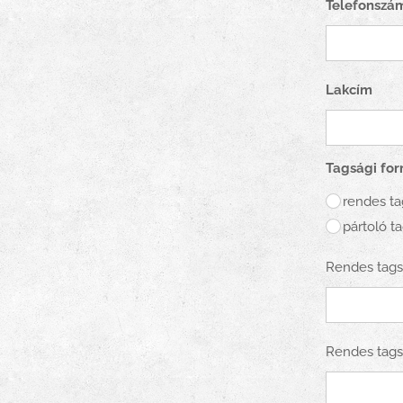
Telefonszá
Lakcím
Tagsági fo
rendes ta
pártoló t
Rendes tags
Rendes tags