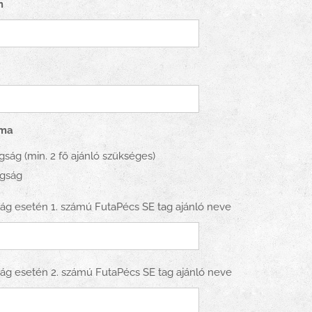
m
rma
gság (min. 2 fő ajánló szükséges)
agság
ág esetén 1. számú FutaPécs SE tag ajánló neve
ág esetén 2. számú FutaPécs SE tag ajánló neve