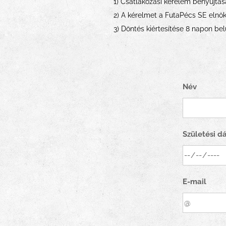
1) Csatlakozási kérelem benyújtás
2) A kérelmet a FutaPécs SE elnök
3) Döntés kiértesítése 8 napon bel
Név
Születési 
E-mail