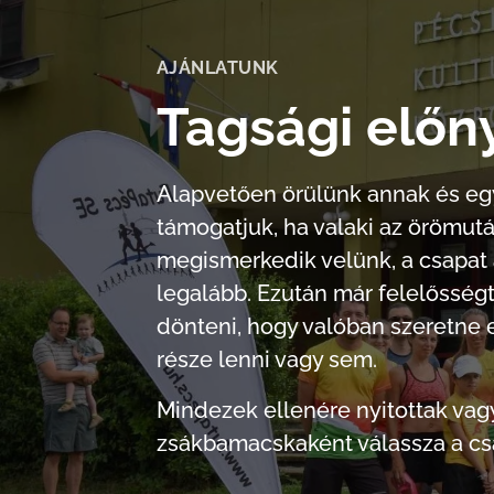
AJÁNLATUNK
Tagsági előn
Alapvetően örülünk annak és e
támogatjuk, ha valaki az örömut
megismerkedik velünk, a csapat 
legalább. Ezután már felelősségt
dönteni, hogy valóban szeretne 
része lenni vagy sem.
Mindezek ellenére nyitottak vagy
zsákbamacskaként válassza a csap