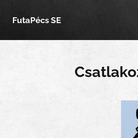
FutaPécs SE
Csatlako