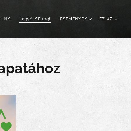
LUNK
Legyél SE tag!
ESEMÉNYEK
EZ+AZ
sapatához