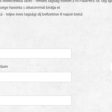
a (elektronikus úton) - rendes tagság esetén 2 fő FutaPécs SE tag a
sége havonta 1 alkalommal bírálja el
ül - teljes éves tagsági díj befizetése 8 napon belül
dátum