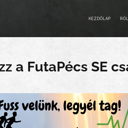
KEZDŐLAP
RÓ
zz a FutaPécs SE c