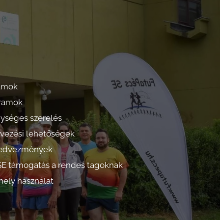
ramok
gramok
séges szerelés
ezési lehetőségek
 kedvezmények
SE támogatás a rendes tagoknak
hely használat