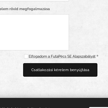
relem rövid megfogalmazása
Elfogadom a FutaPécs SE Alapszabályát
Csatlakozási kérelem benyújtása