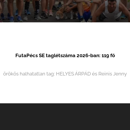
FutaPécs SE taglétszáma 2026-ban: 119 fő
örökös halhatatlan tag: HELYES ÁRPÁD és Reinis Jenny