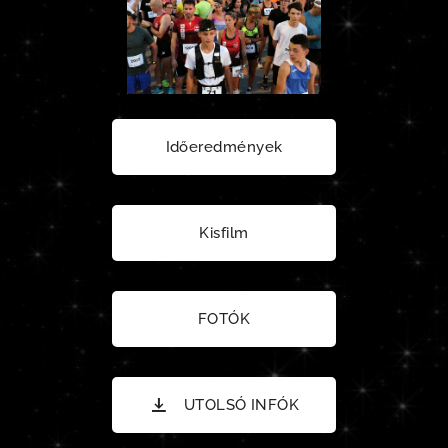
Időeredmények
Kisfilm
FOTÓK
UTOLSÓ INFÓK