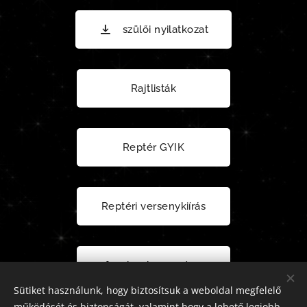
szülői nyilatkozat
Rajtlisták
Reptér GYIK
Reptéri versenykiírás
facebook esemény
Sütiket használunk, hogy biztosítsuk a weboldal megfelelő
működését és biztonságát, valamint hogy a lehető legjobb