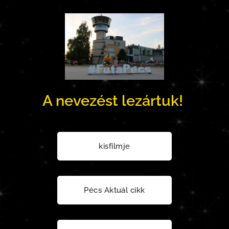
A nevezést lezártuk!
kisfilmje
Pécs Aktuál cikk