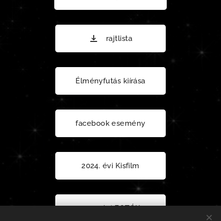
rajtlista
Élményfutás kiírása
facebook esemény
2024. évi Kisfilm
2024. évi FOTÓK