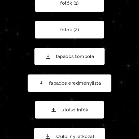
fotók (1)
fotók (2)
fapados tombola
fapados eredménylista
utolsó infók
szülői nyilatkozat