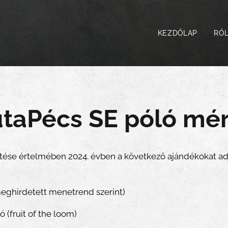
KEZDŐLAP
RÓ
taPécs SE póló mé
ése értelmében 2024. évben a következő ajándékokat adj
(meghirdetett menetrend szerint)
 (fruit of the loom)