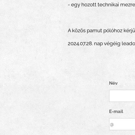
- egy hozott technikai mezr
A közös pamut pólóhoz kérjü
2024.07.28. nap végéig lead
Név
E-mail