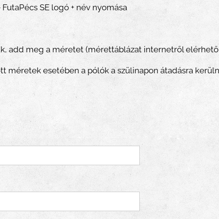
e FutaPécs SE logó + név nyomása
k, add meg a méretet (mérettáblázat internetről elérhető
ott méretek esetében a pólók a szülinapon átadásra kerül