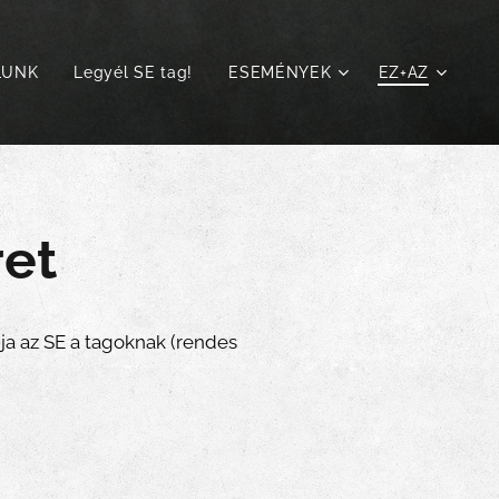
LUNK
Legyél SE tag!
ESEMÉNYEK
EZ+AZ
ret
a az SE a tagoknak (rendes