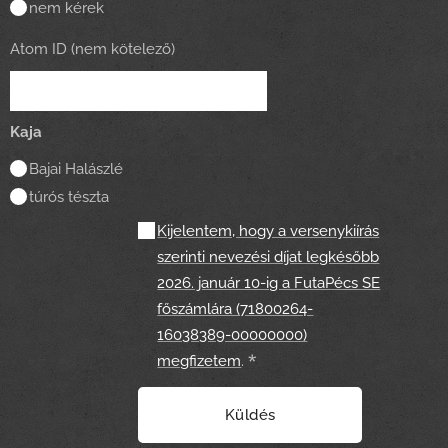
nem kérek
Atom ID (nem kötelező)
Kaja
Bajai Halászlé
túrós tészta
Kijelentem, hogy a versenykiírás
szerinti nevezési díjat legkésőbb
2026. január 10-ig a FutaPécs SE
főszámlára (71800264-
16038389-00000000)
megfizetem
.
Küldés