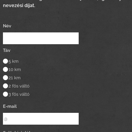
nevezési díjat.
Név
Táv
5 km
10 km
21 km
2 fős váltó
3 fős váltó
E-mail