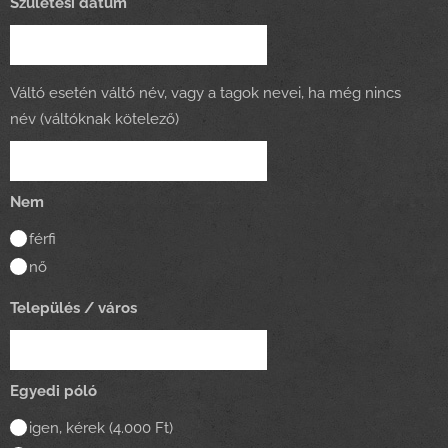
Születési dátum
Váltó esetén váltó név, vagy a tagok nevei, ha még nincs
név (váltóknak kötelező)
Nem
férfi
nő
Település / város
Egyedi póló
igen, kérek (4.000 Ft)