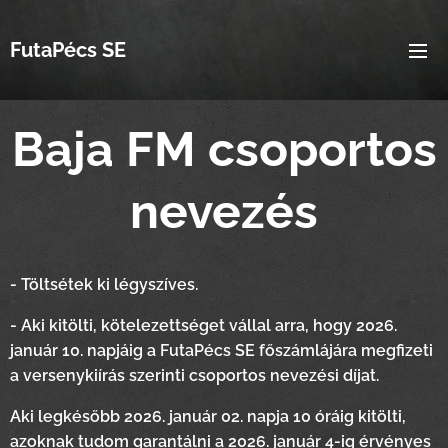
FutaPécs SE
Baja FM csoportos
nevezés
- Töltsétek ki légyszíves.
- Aki kitölti, kötelezettséget vállal arra, hogy 2026.
január 10. napjáig a FutaPécs SE főszámlájára megfizeti
a versenykiírás szerinti csoportos nevezési díjat.
Aki legkésőbb 2026. január 02. napja 10 óráig kitölti,
azoknak tudom garantálni a 2026. január 4-ig érvényes