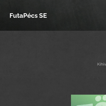
FutaPécs SE
Kihí