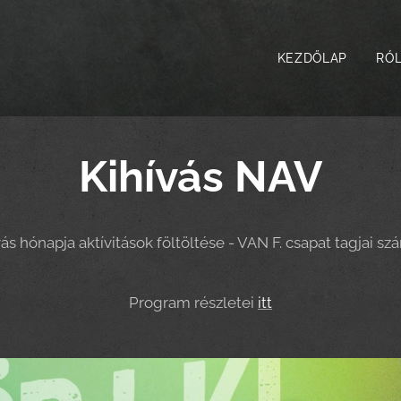
KEZDŐLAP
RÓ
Kihívás NAV
vás hónapja aktívitások föltöltése - VAN F. csapat tagjai sz
Program részletei
itt