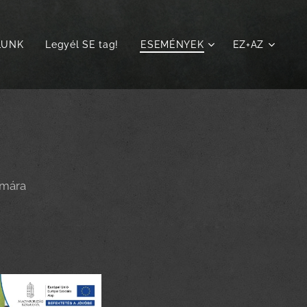
LUNK
Legyél SE tag!
ESEMÉNYEK
EZ+AZ
ámára