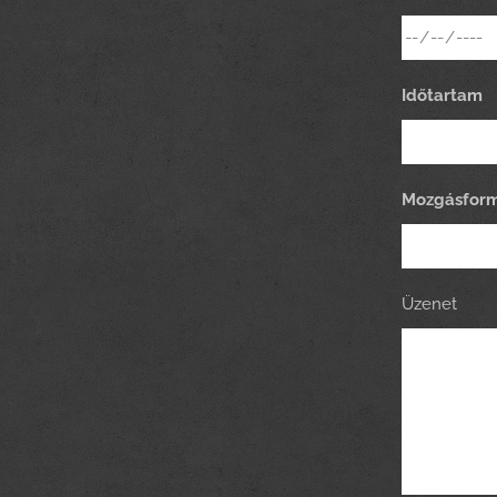
Időtartam
Mozgásfor
Üzenet