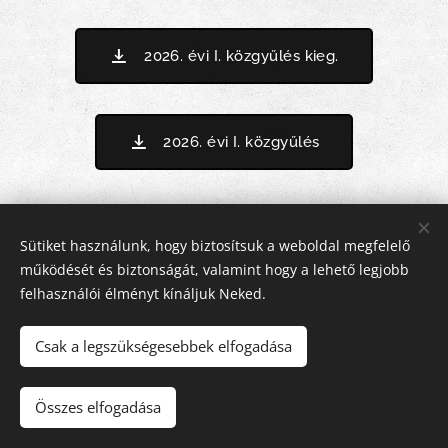
2026. évi I. közgyűlés kieg.
2026. évi I. közgyűlés
Sütiket használunk, hogy biztosítsuk a weboldal megfelelő
működését és biztonságát, valamint hogy a lehető legjobb
felhasználói élményt kínáljuk Neked.
Csak a legszükségesebbek elfogadása
2013-2026 FutaPécs SE | Minden jog fenntartva.
Összes elfogadása
Az oldalt a FutaPécs SE kezeli.
Sütik