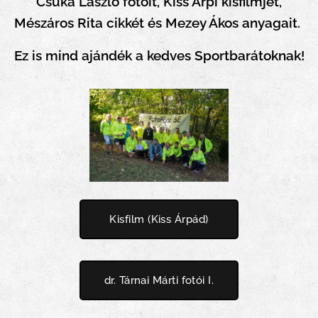
Csuka László fotóit, Kiss Árpi kisfilmjét,
Mészáros Rita cikkét és Mezey Ákos anyagait.
Ez is mind ajándék a kedves Sportbarátoknak!
Kisfilm (Kiss Árpád)
dr. Tárnai Márti fotói I.