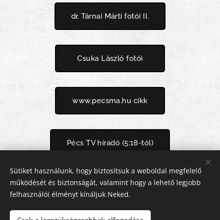
dr. Tárnai Márti fotói II.
Csuka László fotói
www.pecsma.hu cikk
Pécs TV híradó (5:18-tól)
Sütiket használunk, hogy biztosítsuk a weboldal megfelelő
működését és biztonságát, valamint hogy a lehető legjobb
Pécs TV - Rajt (16:08-tól)
felhasználói élményt kínáljuk Neked.