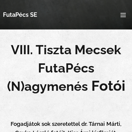
FutaPécs SE
VIII. Tiszta Mecsek
FutaPécs
Fotói
(N)agymenés
Fogadjátok sok szeretettel dr. Tárnai Márti,