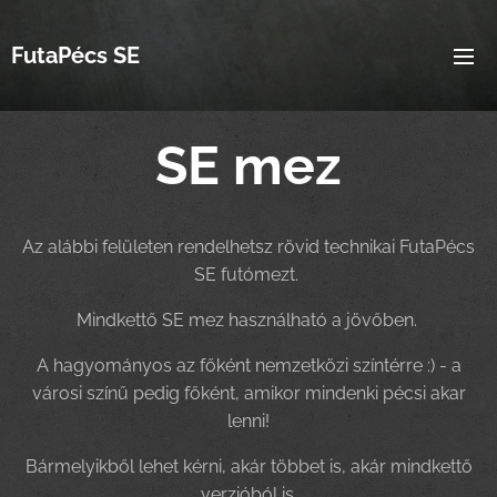
FutaPécs SE
SE mez
Az alábbi felületen rendelhetsz rövid technikai FutaPécs
SE futómezt.
Mindkettő SE mez használható a jövőben.
A hagyományos az főként nemzetközi színtérre :) - a
városi színű pedig főként, amikor mindenki pécsi akar
lenni!
Bármelyikből lehet kérni, akár többet is, akár mindkettő
verzióból is.