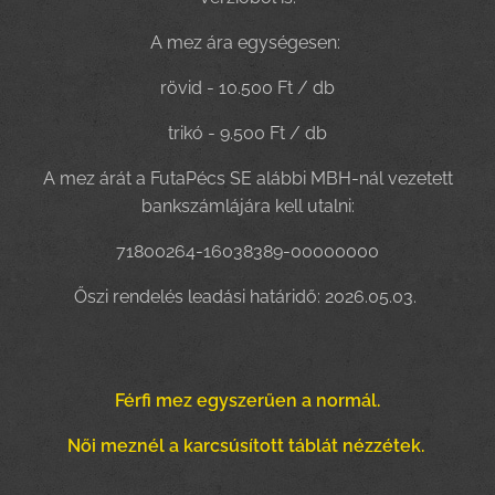
A mez ára egységesen:
rövid - 10.500 Ft / db
trikó - 9.500 Ft / db
A mez árát a FutaPécs SE alábbi MBH-nál vezetett
bankszámlájára kell utalni:
71800264-16038389-00000000
Őszi rendelés leadási határidő: 2026.05.03.
Férfi mez egyszerűen a normál.
Női meznél a karcsúsított táblát nézzétek.