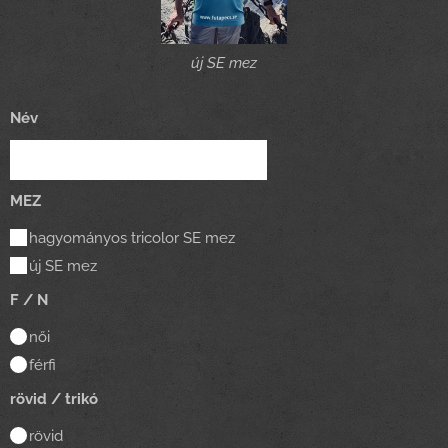
új SE mez
Név
MEZ
hagyományos tricolor SE mez
új SE mez
F / N
női
férfi
rövid / trikó
rövid