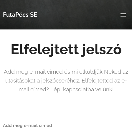
FutaPécs SE
Elfelejtett jelszó
Add meg e-mail címed és mi elküldjük Neked az
utasításokat a jelszócseréhez. Elfelejtetted az e-
mail címed? Lépj kapcsolatba velünk!
Add meg e-mail címed