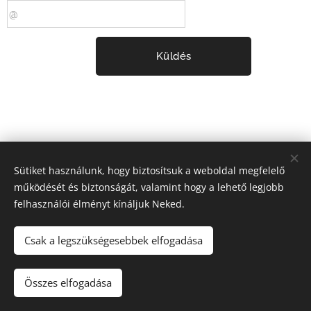
Küldés
Sütiket használunk, hogy biztosítsuk a weboldal megfelelő
működését és biztonságát, valamint hogy a lehető legjobb
felhasználói élményt kínáljuk Neked.
Csak a legszükségesebbek elfogadása
2013-2026 FutaPécs SE | Minden jog fenntartva.
Összes elfogadása
Az oldalt a FutaPécs SE kezeli.
Sütik