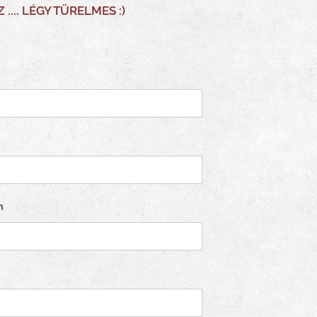
... LÉGY TÜRELMES :)
m