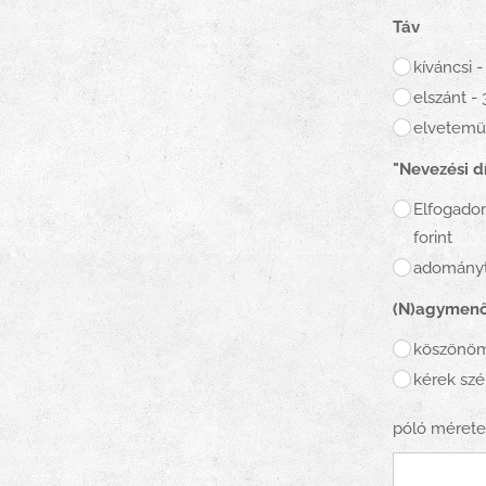
Táv
kíváncsi -
elszánt - 
elvetemül
"Nevezési dí
Elfogadom
forint
adományt
(N)agymenő 
köszönö
kérek szé
póló mérete 