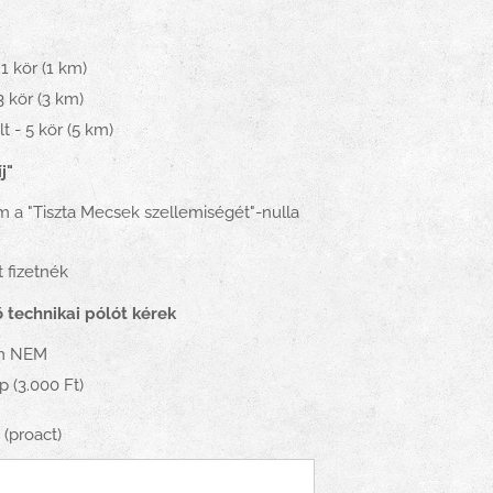
 1 kör (1 km)
3 kör (3 km)
t - 5 kör (5 km)
j"
 a "Tiszta Mecsek szellemiségét"-nulla
 fizetnék
technikai pólót kérek
m NEM
p (3.000 Ft)
(proact)