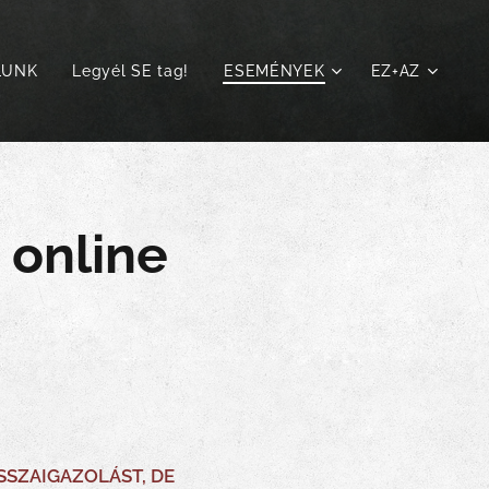
LUNK
Legyél SE tag!
ESEMÉNYEK
EZ+AZ
 online
SSZAIGAZOLÁST, DE