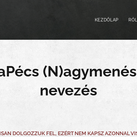
KEZDŐLAP
RÓ
taPécs (N)agymenés
nevezés
ISAN DOLGOZZUK FEL,
EZÉRT NEM KAPSZ AZONNAL VI