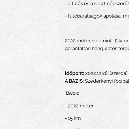
- a futás és a sport népszerűs
- futóbarátságok ápolása, m
2022 méter, valamint 15 kil
garantáltan hangulatos terep
Időpont:
2022.12.28. (szerda)
A BÁZIS:
Szederkényi focipá
Távok:
- 2022 méter
- 15 km