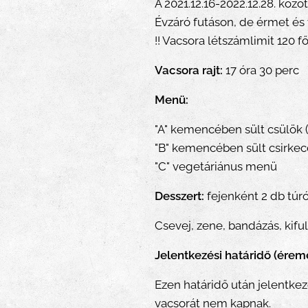
A 2021.12.16-2022.12.28. köz
Évzáró futáson, de érmet és
!! Vacsora létszámlimit 120 
Vacsora rajt:
17 óra 30 perc
Menü:
"A" kemencében sült csülök
"B" kemencében sült csirke
"C" vegetáriánus menü
Desszert:
fejenként 2 db túr
Csevej, zene, bandázás, kifu
Jelentkezési határidő (éremé
Ezen határidő után jelentkez
vacsorát nem kapnak.