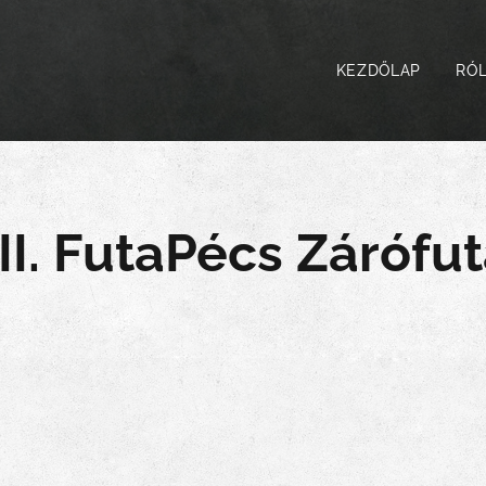
KEZDŐLAP
RÓ
II. FutaPécs Zárófu