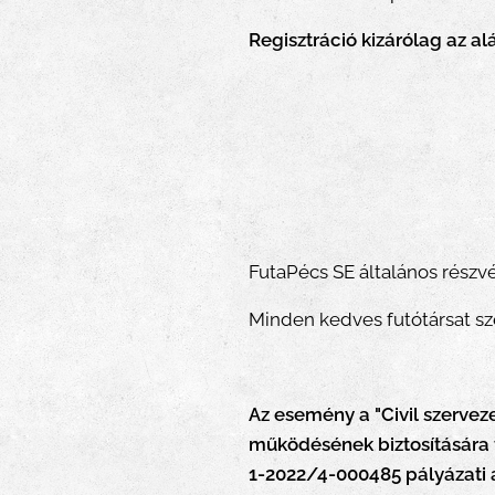
Regisztráció kizárólag az al
FutaPécs SE általános részvét
Minden kedves futótársat sze
Az esemény a "Civil szerve
működésének biztosítására f
1-2022/4-000485 pályázati a