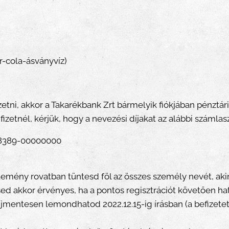
r-cola-ásványvíz)
etni, akkor a Takarékbank Zrt bármelyik fiókjában pénztári 
izetnél, kérjük, hogy a nevezési díjakat az alábbi számlas
38389-00000000
zlemény rovatban tüntesd föl az összes személy nevét, akin
sed akkor érvényes, ha a pontos regisztrációt követően ha
díjmentesen lemondhatod 2022.12.15-ig írásban (a befizete