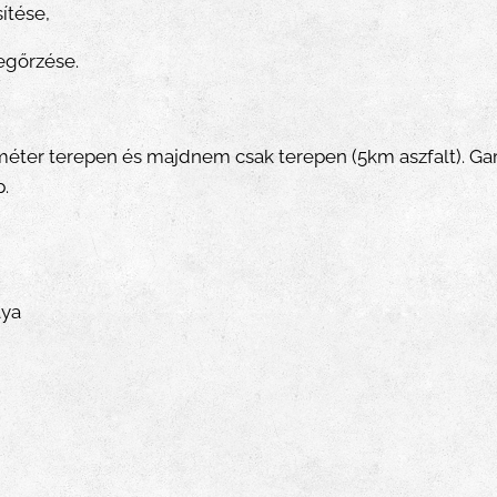
ítése,
egőrzése.
ométer terepen és majdnem csak terepen (5km aszfalt). Ga
.
lya