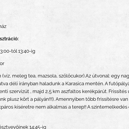
ház
sztráció:
:00-tól 13:40-ig
or
an (víz, meleg tea, mazsola, szőlőcukor).Az útvonal: egy na
va déli irányban haladunk a Karasica mentén. A futópályá
i szervizút , majd 2,5 km aszfaltos kerékpárút. Frissítés
nk plusz kört a pályán!!!). Amennyiben több frissítésre va
páros kíséretre nem alkalmas a terep!! A szintemelkedés
résztvevőinek 14:45-ig