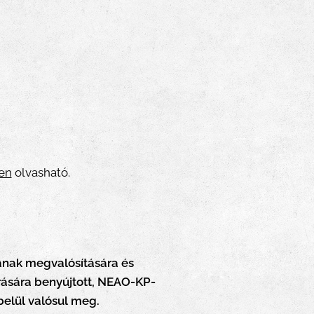
ken
olvasható.
ának megvalósítására és
írására benyújtott, NEAO-KP-
belül valósul meg.