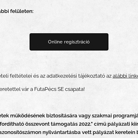
ábbi felületen:
Online regisztráció
eli feltételei és az adatkezelési tájékoztató az
alábbi lin
retettel vár a FutaPécs SE csapata!
zetek működésének biztosítására vagy szakmai programj
ordítható összevont támogatás 2022." című pályázati ki
zonosítószámon nyilvántartásba vett pályázat keretein 