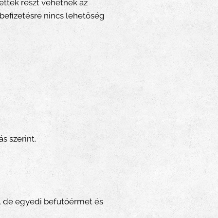
ettek részt vehetnek az
befizetésre nincs lehetőség
s szerint.
), de egyedi befutóérmet és