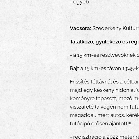
- egyéb
Vacsora:
Szederkény Kultúr
Találkozó, gyülekező és regi
- a 15 km-es résztvevőknek 13
Rajt a 15 km-es távon 13:45-k
Frissítés féltávnál és a célb
majd egy keskeny hídon átfut
keményre taposott, mező ment
visszafelé (a végén nem futu
magaddal, mert autós, kerék
futócipő erősen ajánlott!!!
- regisztráció a 2022 méter 