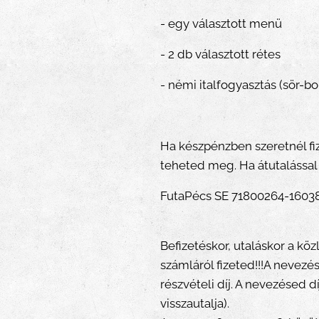
- egy választott menü
- 2 db választott rétes
- némi italfogyasztás (sör-bo
Ha készpénzben szeretnél fiz
teheted meg. Ha átutalással f
FutaPécs SE 71800264-160
Befizetéskor, utaláskor a kö
számláról fizeted!!!A nevezé
részvételi díj. A nevezésed 
visszautalja).