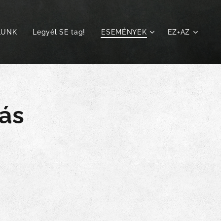
LUNK
Legyél SE tag!
ESEMÉNYEK
EZ+AZ
tás