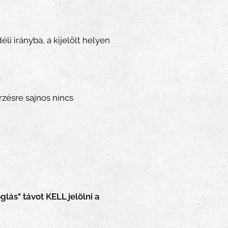
li irányba, a kijelölt helyen
zésre sajnos nincs
lás" távot KELL jelölni a