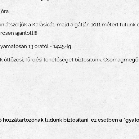
 óra
 átszeljük a Karasicát, majd a gátján 1011 métert futunk dé
rősen ajánlott!!!
lyamatosan 13 órától - 14:45-ig
 öltözési, fürdési lehetőséget biztosítunk. Csomagmegőr
 hozzátartozónak tudunk biztosítani, ez esetben a "gyalog