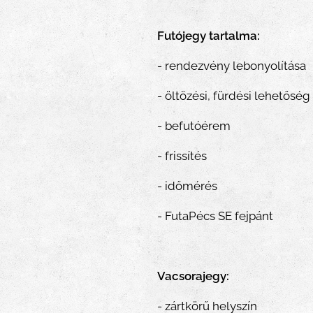
Futójegy tartalma:
- rendezvény lebonyolítása
- öltözési, fürdési lehetőség
- befutóérem
- frissítés
- időmérés
- FutaPécs SE fejpánt
Vacsorajegy:
- zártkörű helyszín