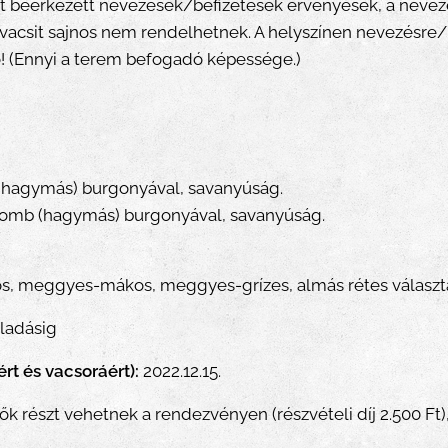
ött beérkezett nevezések/befizetések érvényesek, a nevez
 vacsit sajnos nem rendelhetnek. A helyszínen nevezésre/
fő! (Ennyi a terem befogadó képessége.)
 (hagymás) burgonyával, savanyúság.
comb (hagymás) burgonyával, savanyúság.
ós, meggyes-mákos, meggyes-grízes, almás rétes választá
lladásig
rt és vacsoráért):
2022.12.15.
ők részt vehetnek a rendezvényen (részvételi díj 2.500 Ft