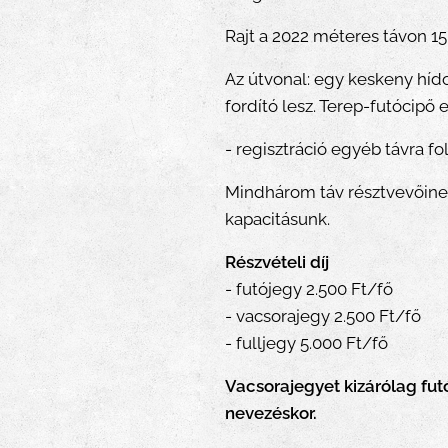
Rajt a 2022 méteres távon 15
Az útvonal: egy keskeny hídon
fordító lesz. Terep-futócipő e
- regisztráció egyéb távra fo
Mindhárom táv résztvevőinek
kapacitásunk.
Részvételi díj
- futójegy 2.500 Ft/fő
- vacsorajegy 2.500 Ft/fő
- fulljegy 5.000 Ft/fő
Vacsorajegyet kizárólag futó
nevezéskor.