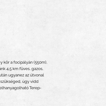
gy kör a focipályán (550m),
nk 4,5 km füves, gazos,
 után ugyanez az útvonal
n szükséged, úgy vidd
 elhanyagolható Terep-