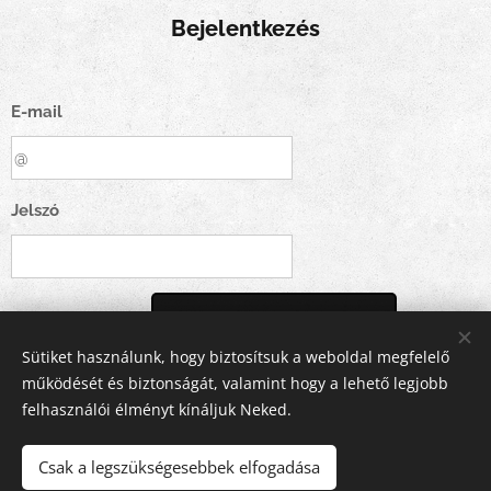
Bejelentkezés
E-mail
Jelszó
Bejelentkezés
Sütiket használunk, hogy biztosítsuk a weboldal megfelelő
működését és biztonságát, valamint hogy a lehető legjobb
Elfelejtetted jelszavad?
felhasználói élményt kínáljuk Neked.
Csak a legszükségesebbek elfogadása