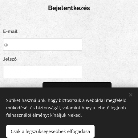
Bejelentkezés
E-mail
Jelszó
Bejelentkezés
Sütiket használunk, hogy biztosítsuk a weboldal megfelelő
működését és biztonságát, valamint hogy a lehető legjobb
Elfelejtetted jelszavad?
felhasználói élményt kínáljuk Neked.
Csak a legszükségesebbek elfogadása