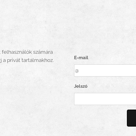
t felhasználók számára
E-mail
j a privát tartalmakhoz.
Jelszó