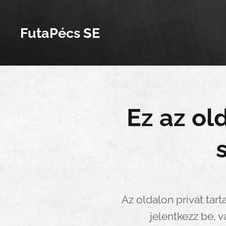
FutaPécs SE
Ez az ol
Az oldalon privát tar
jelentkezz be, v