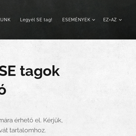
LUNK
Legyél SE tag!
ESEMÉNYEK
EZ+AZ
 SE tagok
ó
ára érhető el. Kérjük,
ivát tartalomhoz.