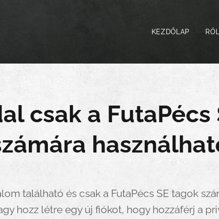
KEZDŐLAP
RÓ
dal csak a FutaPécs
számára használhat
talom található és csak a FutaPécs SE tagok szám
agy hozz létre egy új fiókot, hogy hozzáférj a pr