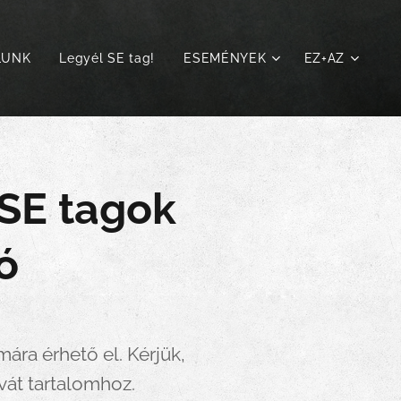
LUNK
Legyél SE tag!
ESEMÉNYEK
EZ+AZ
 SE tagok
ó
ára érhető el. Kérjük,
ivát tartalomhoz.