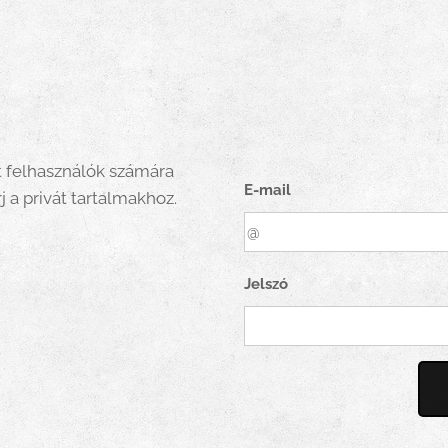
t felhasználók számára
E-mail
j a privát tartalmakhoz.
Jelszó