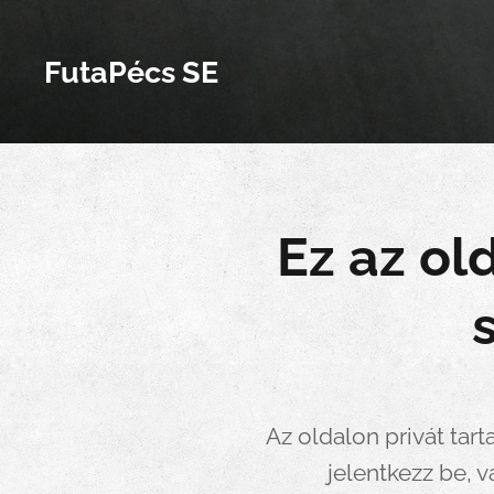
FutaPécs SE
Ez az ol
Az oldalon privát tar
jelentkezz be, v