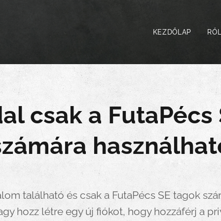
KEZDŐLAP
RÓ
dal csak a FutaPécs
számára használhat
talom található és csak a FutaPécs SE tagok szám
agy hozz létre egy új fiókot, hogy hozzáférj a pr