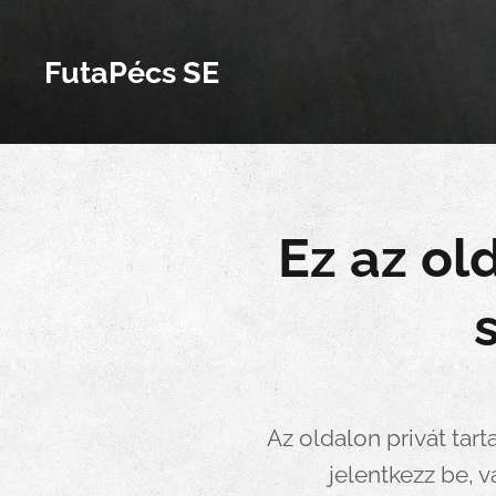
FutaPécs SE
Ez az ol
Az oldalon privát tar
jelentkezz be, v