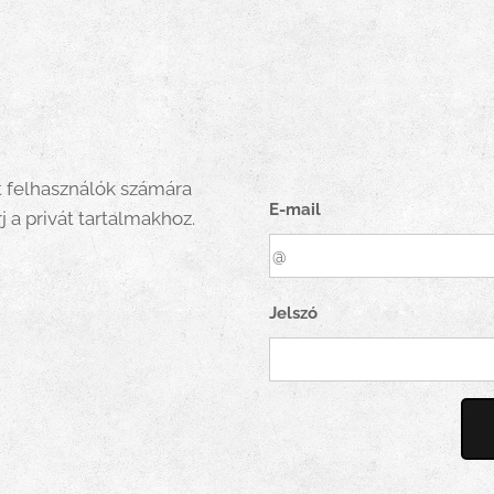
t felhasználók számára
E-mail
j a privát tartalmakhoz.
Jelszó