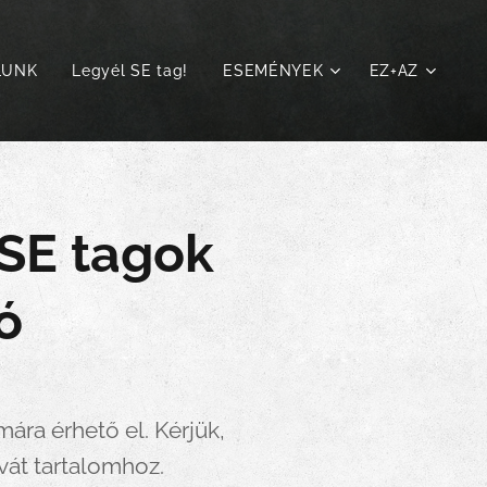
LUNK
Legyél SE tag!
ESEMÉNYEK
EZ+AZ
 SE tagok
ó
ára érhető el. Kérjük,
ivát tartalomhoz.