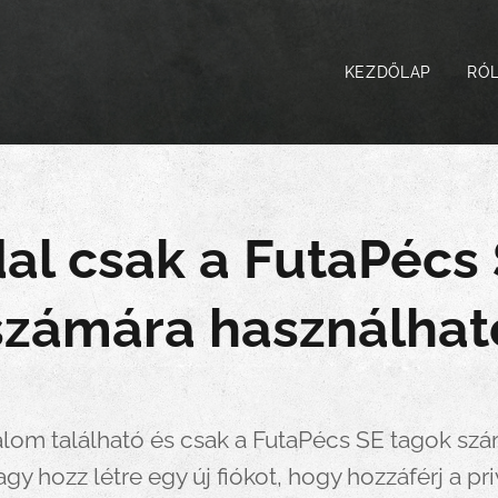
KEZDŐLAP
RÓ
dal csak a FutaPécs
számára használhat
talom található és csak a FutaPécs SE tagok szám
agy hozz létre egy új fiókot, hogy hozzáférj a pr